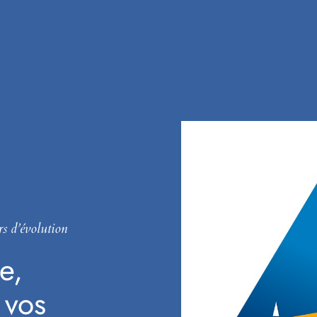
rs d’évolution
e,
 vos